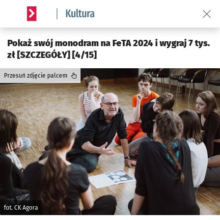
Wróć 
Serwis informacyjny wroclaw.pl podserwis: Kultura
Pokaż swój monodram na FeTA 2024 i wygraj 7 tys.
zł [SZCZEGÓŁY] [4/15]
Przesuń zdjęcie palcem
fot. CK Agora