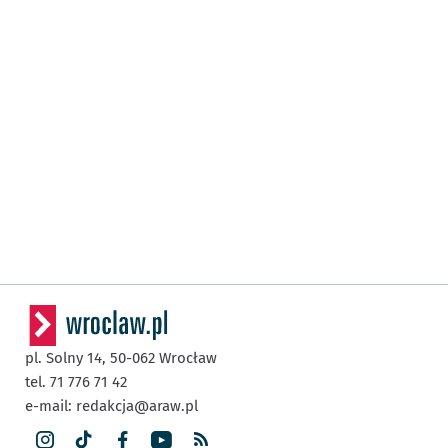
pl. Solny 14,
50-062
Wrocław
tel. 71 776 71 42
e-mail:
redakcja@araw.pl