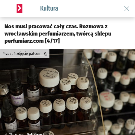
Wróć 
Serwis informacyjny wroclaw.pl podserwis: Kultura
Nos musi pracować cały czas. Rozmowa z
wrocławskim perfumiarzem, twórcą sklepu
perfumiarz.com [4/17]
Przesuń zdjęcie palcem
fot. Oleksandr Poliakovsky