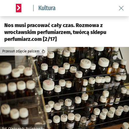
Wróć 
Serwis informacyjny wroclaw.pl podserwis: Kultura
Nos musi pracować cały czas. Rozmowa z
wrocławskim perfumiarzem, twórcą sklepu
perfumiarz.com [2/17]
Przesuń zdjęcie palcem
fot. Oleksandr Poliakovsky