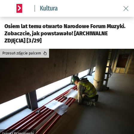
Wróć 
Serwis informacyjny wroclaw.pl podserwis: Kultura
Osiem lat temu otwarto Narodowe Forum Muzyki.
Zobaczcie, jak powstawało! [ARCHIWALNE
ZDJĘCIA] [3/29]
Przesuń zdjęcie palcem
Janusz Krzeszowski