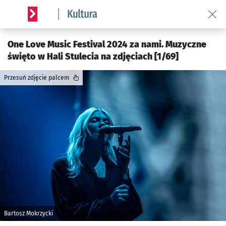
Wróć 
Serwis informacyjny wroclaw.pl podserwis: Kultura
One Love Music Festival 2024 za nami. Muzyczne
święto w Hali Stulecia na zdjęciach [1/69]
Przesuń zdjęcie palcem
Bartosz Mokrzycki