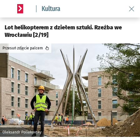
Wróć 
Serwis informacyjny wroclaw.pl podserwis: Kultura
Lot helikopterem z dziełem sztuki. Rzeźba we
Wrocławiu [2/19]
Przesuń zdjęcie palcem
Oleksandr Poliakovsky