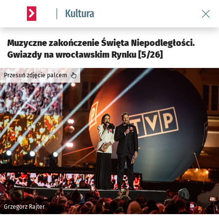
Wróć 
Serwis informacyjny wroclaw.pl podserwis: Kultura
Muzyczne zakończenie Święta Niepodległości.
Gwiazdy na wrocławskim Rynku [5/26]
Przesuń zdjęcie palcem
Grzegorz Rajter