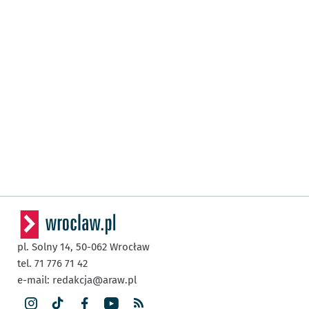
pl. Solny 14,
50-062
Wrocław
tel. 71 776 71 42
e-mail:
redakcja@araw.pl