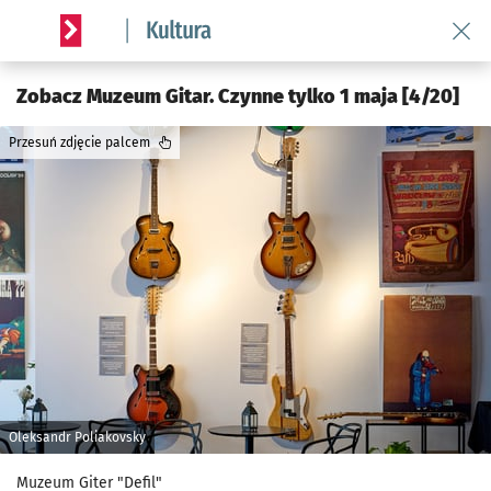
Wróć 
Serwis informacyjny wroclaw.pl podserwis: Kultura
Zobacz Muzeum Gitar. Czynne tylko 1 maja [4/20]
Przesuń zdjęcie palcem
Oleksandr Poliakovsky
Muzeum Giter "Defil"