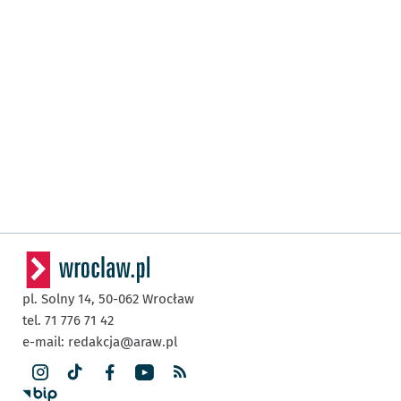
pl. Solny 14,
50-062
Wrocław
tel. 71 776 71 42
e-mail:
redakcja@araw.pl