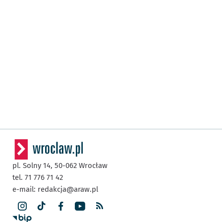
pl. Solny 14,
50-062
Wrocław
tel. 71 776 71 42
e-mail:
redakcja@araw.pl