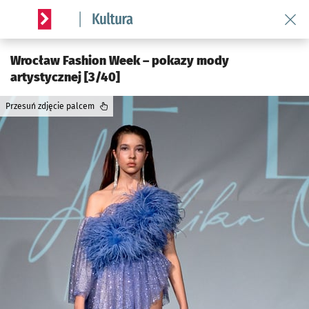
Wróć 
Serwis informacyjny wroclaw.pl podserwis: Kultura
Wrocław Fashion Week – pokazy mody
artystycznej [3/40]
Przesuń zdjęcie palcem