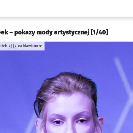
w.pl podserwis: Kultura
ek – pokazy mody artystycznej [1/40]
załek
na klawiaturze