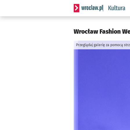
Serwis informacyjny wrocla
Wrocław Fashion We
Przeglądaj galerię za pomocą str