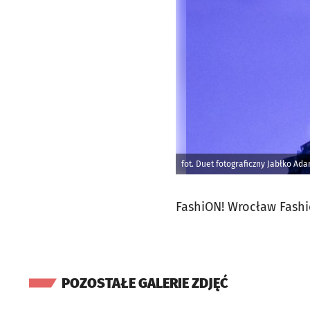
fot. Duet fotograficzny Jabłko Ad
FashiON! Wrocław Fashi
POZOSTAŁE GALERIE ZDJĘĆ