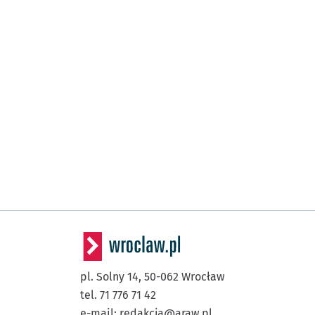
pl. Solny 14,
50-062
Wrocław
tel. 71 776 71 42
e-mail:
redakcja@araw.pl