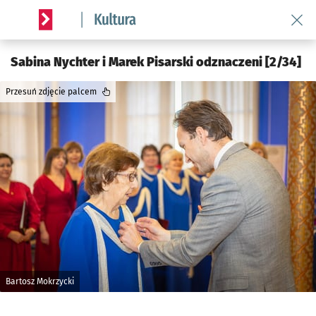
Wróć 
Serwis informacyjny wroclaw.pl podserwis: Kultura
Sabina Nychter i Marek Pisarski odznaczeni [2/34]
Przesuń zdjęcie palcem
Bartosz Mokrzycki