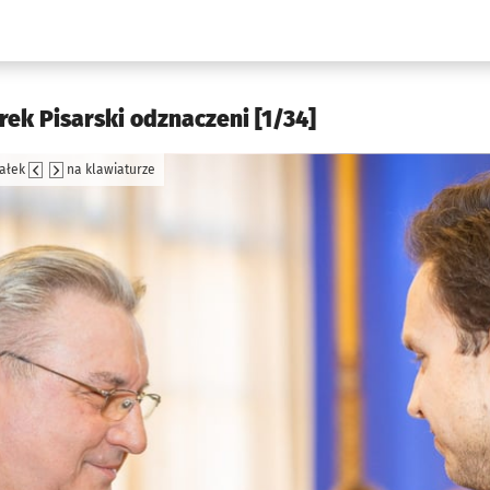
w.pl podserwis: Kultura
rek Pisarski odznaczeni [1/34]
załek
na klawiaturze