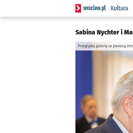
Serwis informacyjny wrocla
Sabina Nychter i Ma
Przeglądaj galerię za pomocą str