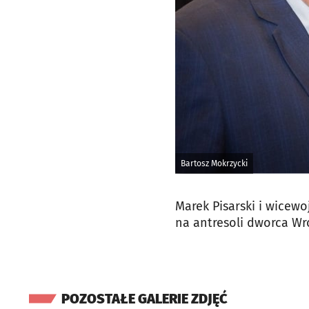
Bartosz Mokrzycki
Marek Pisarski i wicew
na antresoli dworca Wr
POZOSTAŁE GALERIE ZDJĘĆ