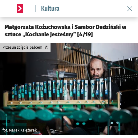
Wróć 
Serwis informacyjny wroclaw.pl podserwis: Kultura
Małgorzata Kożuchowska i Sambor Dudziński w
sztuce „Kochanie jesteśmy” [4/19]
Przesuń zdjęcie palcem
fot. Marek Księżarek