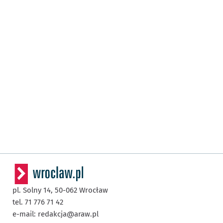
pl. Solny 14,
50-062
Wrocław
tel. 71 776 71 42
e-mail:
redakcja@araw.pl