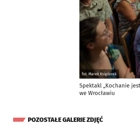
fot. Marek Księżarek
Spektakl „Kochanie jes
we Wrocławiu
POZOSTAŁE GALERIE ZDJĘĆ