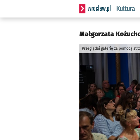
Serwis informacyjny wrocla
Małgorzata Kożucho
Przeglądaj galerię za pomocą str