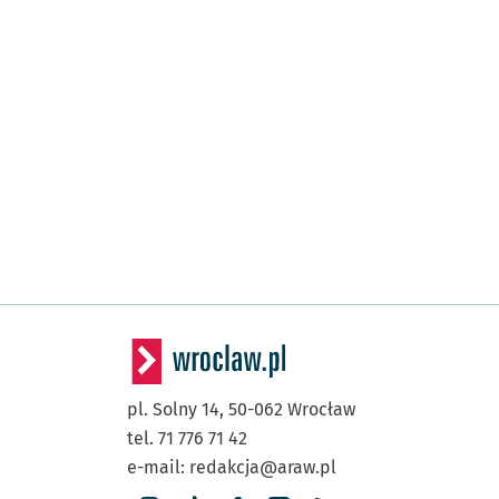
pl. Solny 14,
50-062
Wrocław
tel. 71 776 71 42
e-mail:
redakcja@araw.pl