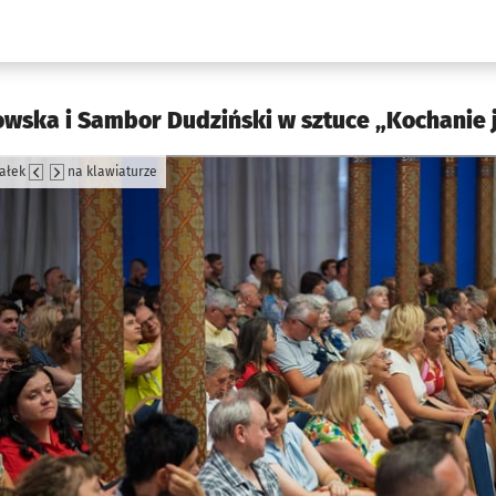
w.pl podserwis: Kultura
wska i Sambor Dudziński w sztuce „Kochanie j
załek
na klawiaturze