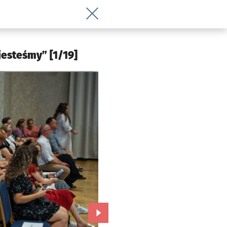
Wróć do artykułu Małgorzata Kożuchow
esteśmy” [1/19]
Przejdź do kolejnego zdjęcia.