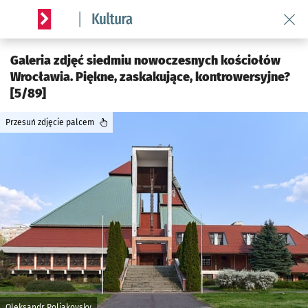
Wróć 
Serwis informacyjny wroclaw.pl podserwis: Kultura
Galeria zdjęć siedmiu nowoczesnych kościołów
Wrocławia. Piękne, zaskakujące, kontrowersyjne?
[5/89]
Przesuń zdjęcie palcem
Oleksandr Poliakovsky