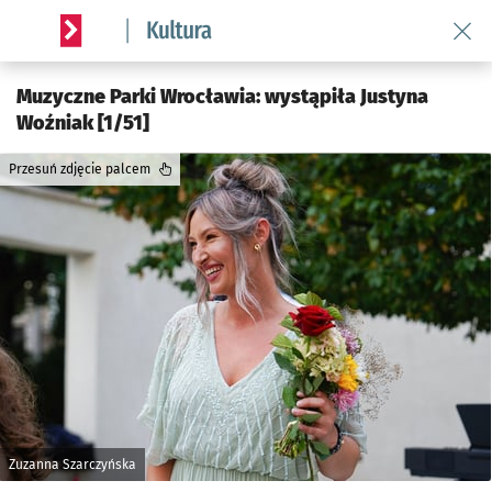
Wróć 
Serwis informacyjny wroclaw.pl podserwis: Kultura
Muzyczne Parki Wrocławia: wystąpiła Justyna
Woźniak [1/51]
Przesuń zdjęcie palcem
Zuzanna Szarczyńska