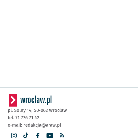
pl. Solny 14,
50-062
Wrocław
tel. 71 776 71 42
e-mail:
redakcja@araw.pl