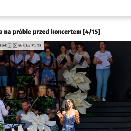
w.pl podserwis: Kultura
a na próbie przed koncertem [4/15]
załek
na klawiaturze
jęcia.