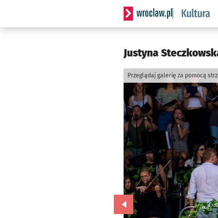
Serwis informacyjny wrocla
Justyna Steczkowsk
Przeglądaj galerię za pomocą str
Przejdź do poprzedniego zd