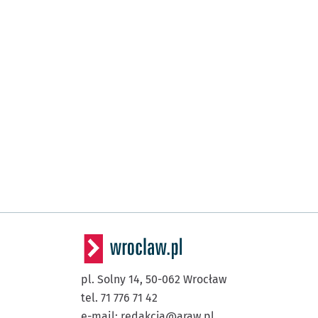
pl. Solny 14,
50-062
Wrocław
tel. 71 776 71 42
e-mail:
redakcja@araw.pl