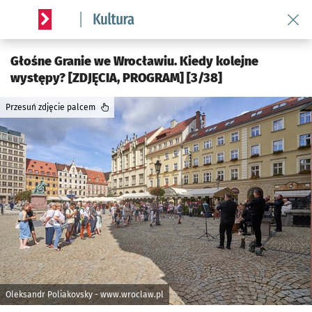
Wróć 
Serwis informacyjny wroclaw.pl podserwis: Kultura
Głośne Granie we Wrocławiu. Kiedy kolejne
występy? [ZDJĘCIA, PROGRAM] [3/38]
Przesuń zdjęcie palcem
Oleksandr Poliakovsky - www.wroclaw.pl