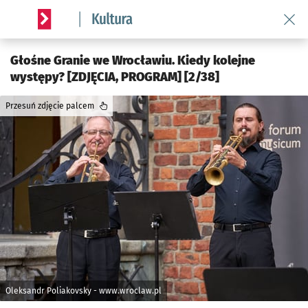
Wróć 
Serwis informacyjny wroclaw.pl podserwis: Kultura
Głośne Granie we Wrocławiu. Kiedy kolejne
występy? [ZDJĘCIA, PROGRAM] [2/38]
Przesuń zdjęcie palcem
Oleksandr Poliakovsky - www.wroclaw.pl