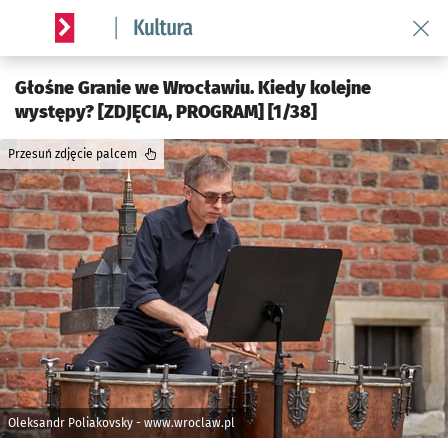
Wróć 
Serwis informacyjny wroclaw.pl podserwis: Kultura
Głośne Granie we Wrocławiu. Kiedy kolejne
występy? [ZDJĘCIA, PROGRAM] [1/38]
Przesuń zdjęcie palcem
Oleksandr Poliakovsky - www.wroclaw.pl