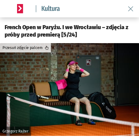
Wróć 
Serwis informacyjny wroclaw.pl podserwis: Kultura
French Open w Paryżu. I we Wrocławiu – zdjęcia z
próby przed premierą [5/24]
Przesuń zdjęcie palcem
Grzegorz Rajter