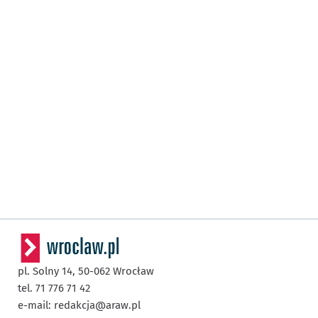
pl. Solny 14,
50-062
Wrocław
tel. 71 776 71 42
e-mail:
redakcja@araw.pl