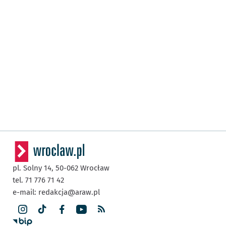
pl. Solny 14,
50-062
Wrocław
tel. 71 776 71 42
e-mail:
redakcja@araw.pl