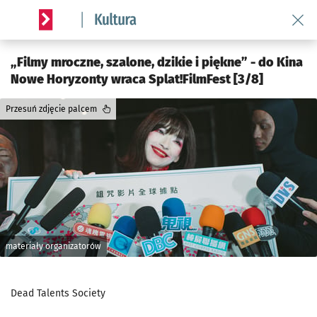
Wróć 
Serwis informacyjny wroclaw.pl podserwis: Kultura
„Filmy mroczne, szalone, dzikie i piękne” - do Kina
Nowe Horyzonty wraca Splat!FilmFest [3/8]
Przesuń zdjęcie palcem
materiały organizatorów
Dead Talents Society