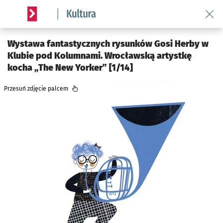
Wróć 
Serwis informacyjny wroclaw.pl podserwis: Kultura
Wystawa fantastycznych rysunków Gosi Herby w
Klubie pod Kolumnami. Wrocławską artystkę
kocha „The New Yorker” [1/14]
Przesuń zdjęcie palcem