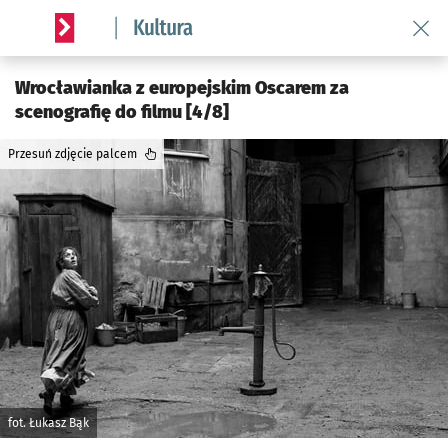
Wróć 
Serwis informacyjny wroclaw.pl podserwis: Kultura
Wrocławianka z europejskim Oscarem za
scenografię do filmu [4/8]
Przesuń zdjęcie palcem
fot. Łukasz Bąk