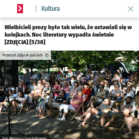
Wróć 
Serwis informacyjny wroclaw.pl podserwis: Kultura
Wielbicieli prozy było tak wielu, że ustawiali się w
kolejkach. Noc literatury wypadła świetnie
[ZDJĘCIA] [5/38]
Przesuń zdjęcie palcem
Fot. Bartosz Chochołowski