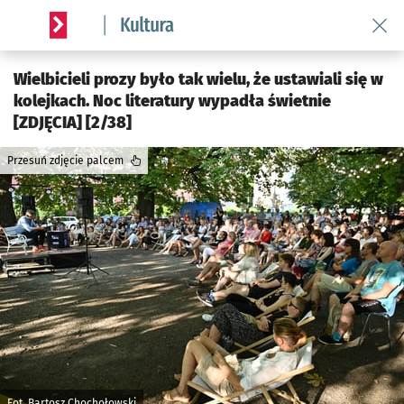
Wróć 
Serwis informacyjny wroclaw.pl podserwis: Kultura
Wielbicieli prozy było tak wielu, że ustawiali się w
kolejkach. Noc literatury wypadła świetnie
[ZDJĘCIA] [2/38]
Przesuń zdjęcie palcem
Fot. Bartosz Chochołowski