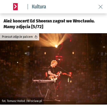
Wróć 
Serwis informacyjny wroclaw.pl podserwis: Kultura
Ależ koncert! Ed Sheeran zagrał we Wrocławiu.
Mamy zdjęcia [5/72]
Przesuń zdjęcie palcem
fot. Tomasz Hołod /Wroclaw.pl