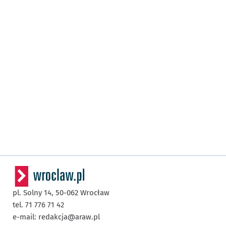
pl. Solny 14,
50-062
Wrocław
tel. 71 776 71 42
e-mail:
redakcja@araw.pl