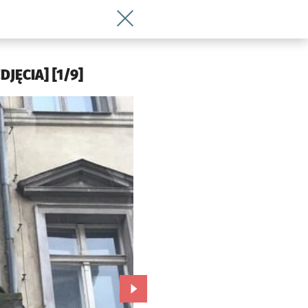
Wróć do artykułu Co to za dziwna prz
JĘCIA] [1/9]
Przejdź do kolejnego zdjęcia.