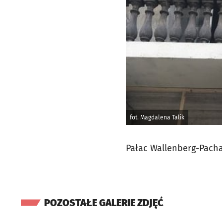
fot. Magdalena Talik
Pałac Wallenberg-Pach
POZOSTAŁE GALERIE ZDJĘĆ