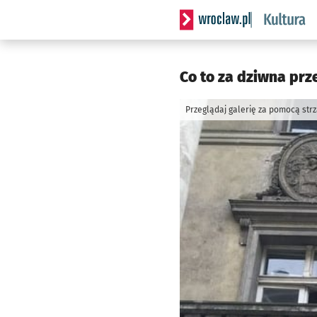
Serwis informacyjny wrocla
Co to za dziwna pr
Przeglądaj galerię za pomocą str