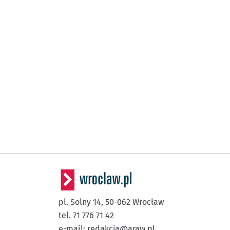
pl. Solny 14,
50-062
Wrocław
tel. 71 776 71 42
e-mail:
redakcja@araw.pl