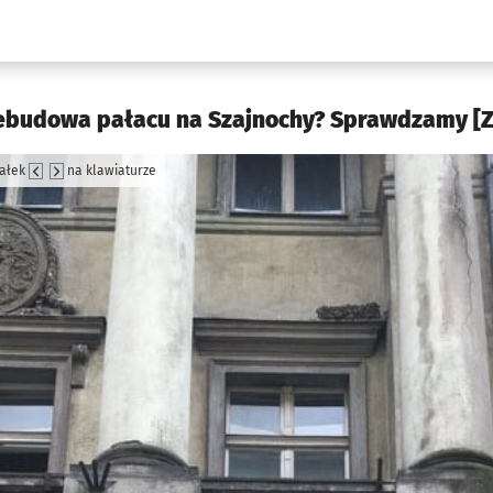
w.pl podserwis: Kultura
zebudowa pałacu na Szajnochy? Sprawdzamy [ZD
załek
na klawiaturze