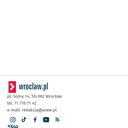
pl. Solny 14,
50-062
Wrocław
tel. 71 776 71 42
e-mail:
redakcja@araw.pl