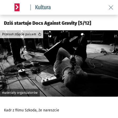
Wróć 
Serwis informacyjny wroclaw.pl podserwis: Kultura
Dziś startuje Docs Against Gravity [5/12]
Przesuń zdjęcie palcem
materiały organizatorów
Kadr z filmu Szkoda, że nareszcie