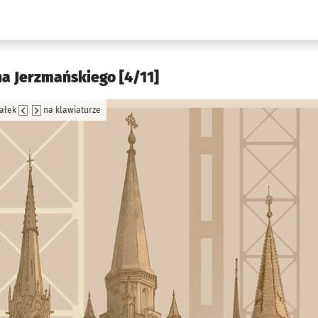
w.pl podserwis: Kultura
a Jerzmańskiego [4/11]
załek
na klawiaturze
jęcia.