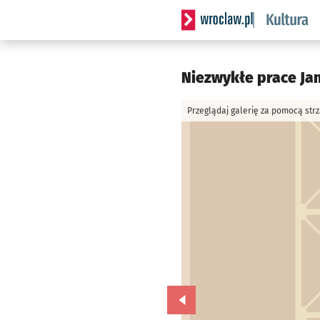
Serwis informacyjny wrocla
Niezwykłe prace Jan
Przeglądaj galerię za pomocą str
Przejdź do poprzedniego zd