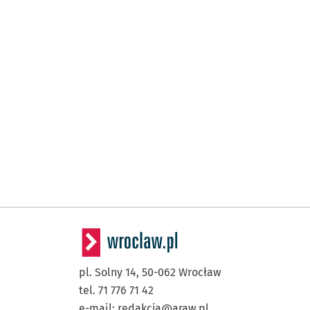
pl. Solny 14,
50-062
Wrocław
tel. 71 776 71 42
e-mail:
redakcja@araw.pl