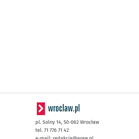
pl. Solny 14,
50-062
Wrocław
tel. 71 776 71 42
e-mail:
redakcja@araw.pl