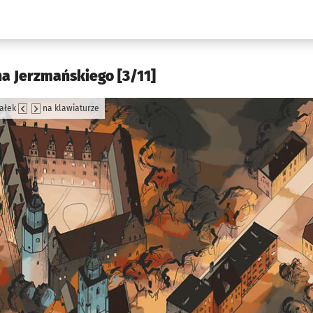
w.pl podserwis: Kultura
a Jerzmańskiego [3/11]
załek
na klawiaturze
jęcia.