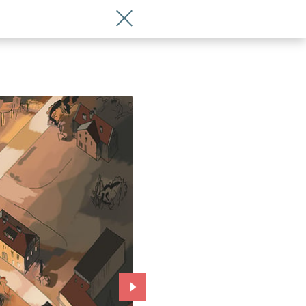
Wróć do artykułu Niezwykłe prace Jan
Przejdź do kolejnego zdjęcia.