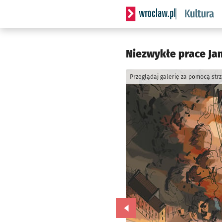
Serwis informacyjny wrocla
Niezwykłe prace Jan
Przeglądaj galerię za pomocą str
Przejdź do poprzedniego zd