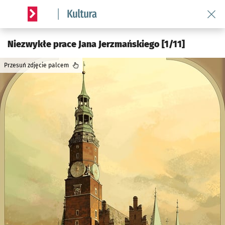
Wróć 
Serwis informacyjny wroclaw.pl podserwis: Kultura
Niezwykłe prace Jana Jerzmańskiego [1/11]
Przesuń zdjęcie palcem