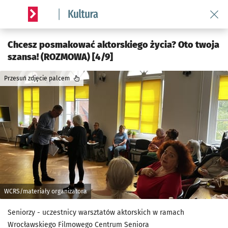
Wróć 
Serwis informacyjny wroclaw.pl podserwis: Kultura
Chcesz posmakować aktorskiego życia? Oto twoja
szansa! (ROZMOWA) [4/9]
Przesuń zdjęcie palcem
WCRS/materiały organizatora
Seniorzy - uczestnicy warsztatów aktorskich w ramach
Wrocławskiego Filmowego Centrum Seniora