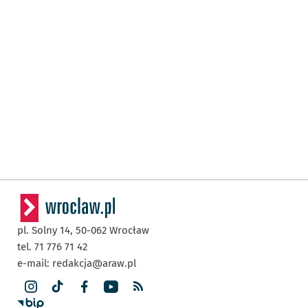
pl. Solny 14,
50-062
Wrocław
tel. 71 776 71 42
e-mail:
redakcja@araw.pl