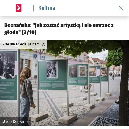
Wróć 
Serwis informacyjny wroclaw.pl podserwis: Kultura
Boznańska: "Jak zostać artystką i nie umrzeć z
głodu" [2/10]
Przesuń zdjęcie palcem
Marek Księżarek