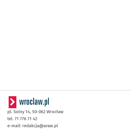
pl. Solny 14,
50-062
Wrocław
tel. 71 776 71 42
e-mail:
redakcja@araw.pl