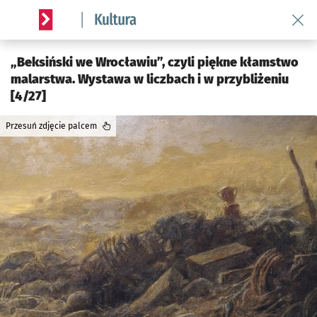
Wróć 
Serwis informacyjny wroclaw.pl podserwis: Kultura
„Beksiński we Wrocławiu”, czyli piękne kłamstwo
malarstwa. Wystawa w liczbach i w przybliżeniu
[4/27]
Przesuń zdjęcie palcem