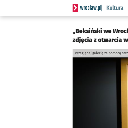
Serwis informacyjny wrocla
„Beksiński we Wrocł
zdjęcia z otwarcia 
Przeglądaj galerię za pomocą str