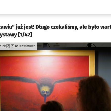
w.pl podserwis: Kultura
awiu” już jest! Długo czekaliśmy, ale było war
wystawy [1/42]
załek
na klawiaturze