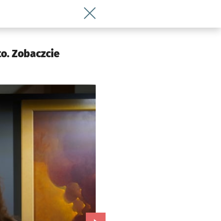
Wróć do artykułu „Beksiński we Wrocław
to. Zobaczcie