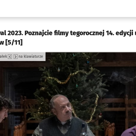
w.pl podserwis: Kultura
al 2023. Poznajcie filmy tegorocznej 14. edycj
w [5/11]
załek
na klawiaturze