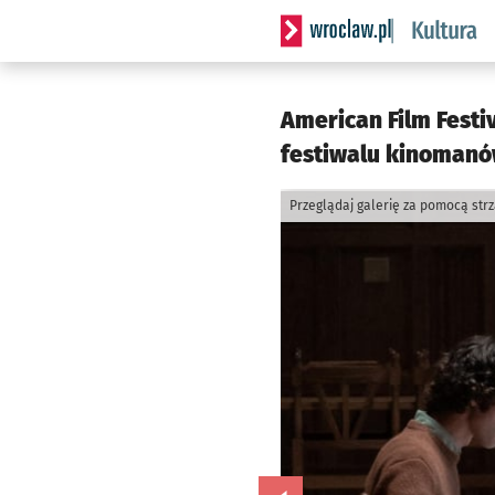
Serwis informacyjny wrocla
American Film Festiv
festiwalu kinomanó
Przeglądaj galerię za pomocą str