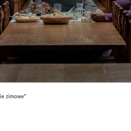
jęcia.
nie zimowe”