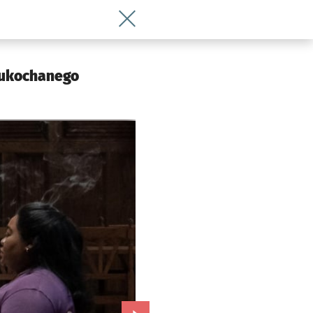
Wróć do artykułu American Film Festiv
i ukochanego