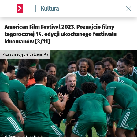
Wróć 
Serwis informacyjny wroclaw.pl podserwis: Kultura
American Film Festival 2023. Poznajcie filmy
tegorocznej 14. edycji ukochanego festiwalu
kinomanów [3/11]
Przesuń zdjęcie palcem
fot. American Film Festival