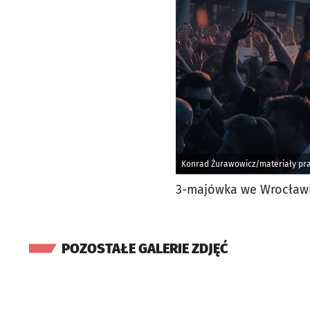
Konrad Żurawowicz/materiały pr
3-majówka we Wrocławi
POZOSTAŁE GALERIE ZDJĘĆ