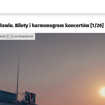
w.pl podserwis: Kultura
awiu. Bilety i harmonogram koncertów [1/26]
załek
na klawiaturze