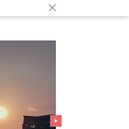
Wróć do artykułu 3-majówka we Wrocł
Przejdź do kolejnego zdjęcia.