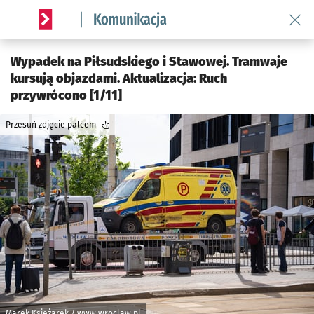
Wróć 
Serwis informacyjny wroclaw.pl podserwis: Komunikacja
Wypadek na Piłsudskiego i Stawowej. Tramwaje
kursują objazdami. Aktualizacja: Ruch
przywrócono [1/11]
Przesuń zdjęcie palcem
Marek Księżarek / www.wroclaw.pl