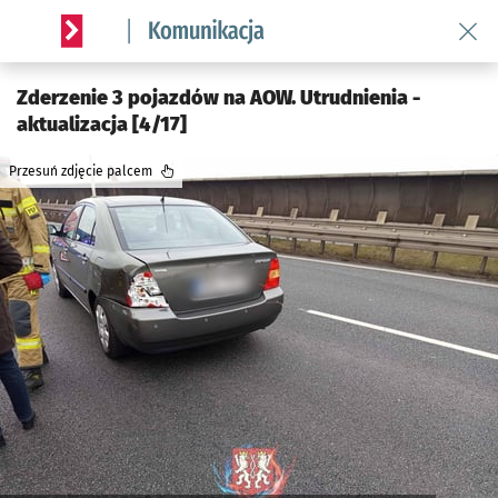
Wróć 
Serwis informacyjny wroclaw.pl podserwis: Komunikacja
Zderzenie 3 pojazdów na AOW. Utrudnienia -
aktualizacja [4/17]
Przesuń zdjęcie palcem