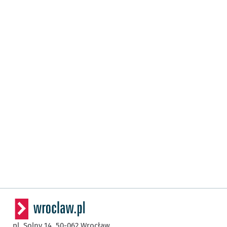
pl. Solny 14,
50-062
Wrocław