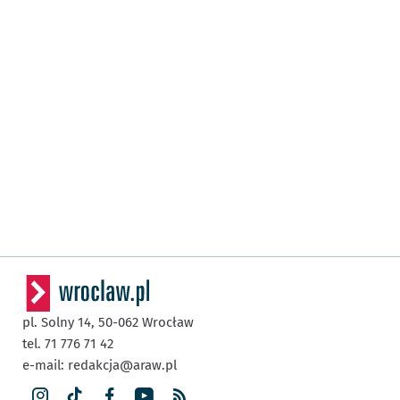
pl. Solny 14,
50-062
Wrocław
tel. 71 776 71 42
e-mail:
redakcja@araw.pl