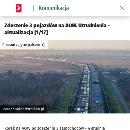
Wróć 
Serwis informacyjny wroclaw.pl podserwis: Komunikacja
Zderzenie 3 pojazdów na AOW. Utrudnienia -
aktualizacja [1/17]
Przesuń zdjęcie palcem
Tomasz Hołod/Wroclaw.pl
Korek na AOW po zderzeniu 3 samochodów - 4 grudnia