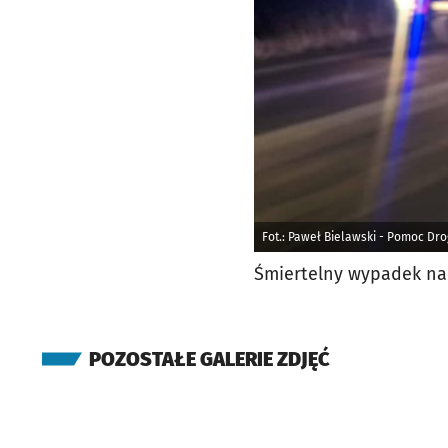
Fot.: Paweł Bielawski - Pomoc D
Śmiertelny wypadek na
POZOSTAŁE GALERIE ZDJĘĆ