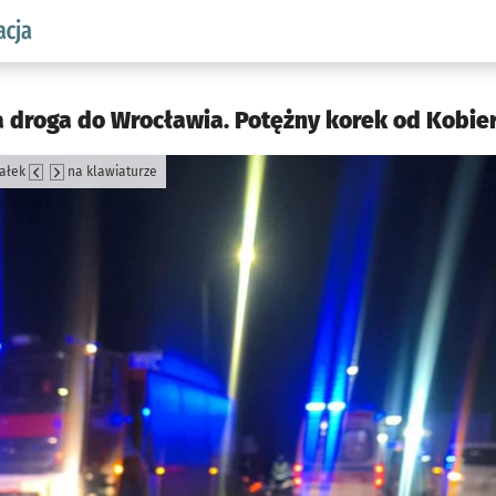
aw.pl podserwis: Komunikacja
droga do Wrocławia. Potężny korek od Kobierz
załek
na klawiaturze
jęcia.