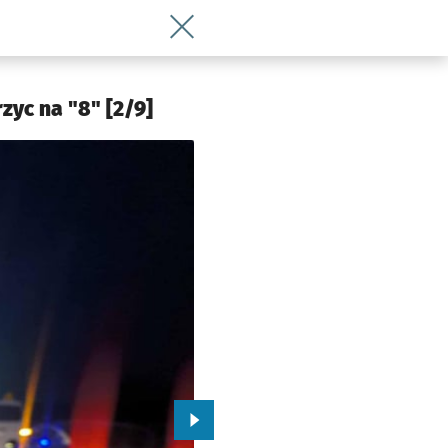
Wróć do artykułu Zablokowana ważna d
yc na "8" [2/9]
Przejdź do kolejnego zdjęcia.