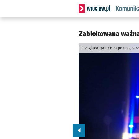
Serwis informacyjny wrocl
Zablokowana ważna 
Przeglądaj galerię za pomocą str
Przejdź do poprzedniego zd