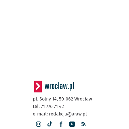
pl. Solny 14,
50-062
Wrocław
tel. 71 776 71 42
e-mail:
redakcja@araw.pl