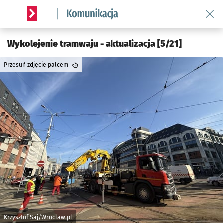
Wróć 
Serwis informacyjny wroclaw.pl podserwis: Komunikacja
Wykolejenie tramwaju - aktualizacja [5/21]
Przesuń zdjęcie palcem
Krzysztof Saj/Wroclaw.pl