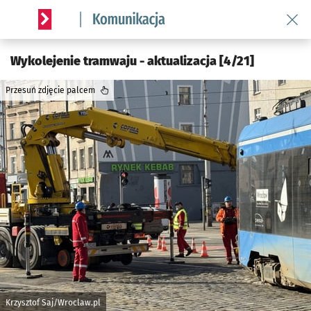
Wróć 
Serwis informacyjny wroclaw.pl podserwis: Komunikacja
Wykolejenie tramwaju - aktualizacja [4/21]
Przesuń zdjęcie palcem
Krzysztof Saj/Wroclaw.pl