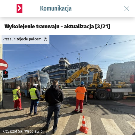
Wróć 
Serwis informacyjny wroclaw.pl podserwis: Komunikacja
Wykolejenie tramwaju - aktualizacja [3/21]
Przesuń zdjęcie palcem
Krzysztof Saj/Wroclaw.pl