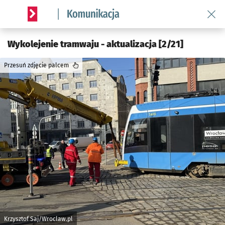
Wróć 
Serwis informacyjny wroclaw.pl podserwis: Komunikacja
Wykolejenie tramwaju - aktualizacja [2/21]
Przesuń zdjęcie palcem
Krzysztof Saj/Wroclaw.pl