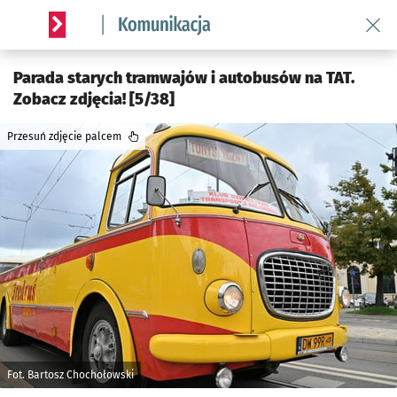
Wróć 
Serwis informacyjny wroclaw.pl podserwis: Komunikacja
Parada starych tramwajów i autobusów na TAT.
Zobacz zdjęcia! [5/38]
Przesuń zdjęcie palcem
Fot. Bartosz Chochołowski