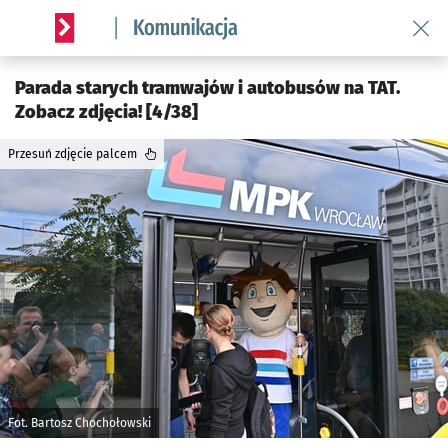
Wróć 
Serwis informacyjny wroclaw.pl podserwis: Komunikacja
Parada starych tramwajów i autobusów na TAT.
Zobacz zdjęcia! [4/38]
Przesuń zdjęcie palcem
Fot. Bartosz Chochołowski